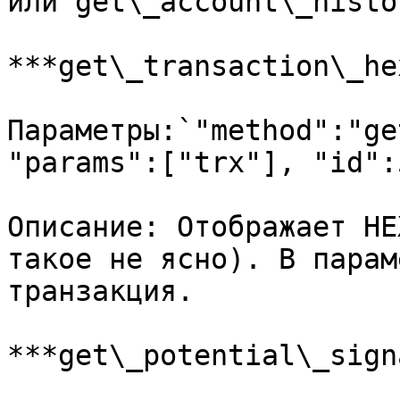
или get\_account\_histo
***get\_transaction\_hex
Параметры:`"method":"ge
"params":["trx"], "id":5
Описание: Отображает HE
такое не ясно). В парам
транзакция.

***get\_potential\_sign