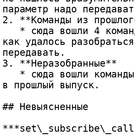
параметр надо передавать
2. **Команды из прошлог
   * сюда вошли 4 команды из прошлого выпуска, так 
как удалось разобраться
передавать.

3. **Неразобранные**

   * сюда вошли команды описание которых не вошло 
в прошлый выпуск.

## Невыясненные

***set\_subscribe\_call