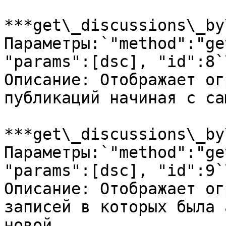
***get\_discussions\_by
Параметры:`"method":"ge
"params":[dsc], "id":8`\
Описание: Отображает ог
публикаций начиная с са
***get\_discussions\_by
Параметры:`"method":"ge
"params":[dsc], "id":9`\
Описание: Отображает ог
записей в которых была 
новой.
