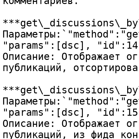
комментариев.

***get\_discussions\_by
Параметры:`"method":"ge
"params":[dsc], "id":14`
Описание: Отображает ог
публикаций, отсортирова
***get\_discussions\_by
Параметры:`"method":"ge
"params":[dsc], "id":15`
Описание: Отображает ог
публикаций, из фида кон