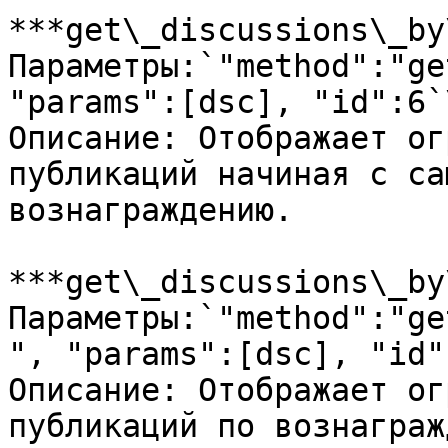
***get\_discussions\_by
Параметры:`"method":"ge
"params":[dsc], "id":6`\
Описание: Отображает ог
публикаций начиная с са
вознаграждению.

***get\_discussions\_by
Параметры:`"method":"ge
", "params":[dsc], "id":
Описание: Отображает ог
публикаций по вознаграж