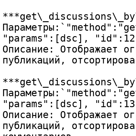
***get\_discussions\_by
Параметры:`"method":"ge
"params":[dsc], "id":12`
Описание: Отображает ог
публикаций, отсортирова
***get\_discussions\_by
Параметры:`"method":"ge
"params":[dsc], "id":13`
Описание: Отображает ог
публикаций, отсортирова