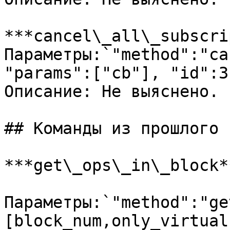
***cancel\_all\_subscri
Параметры:`"method":"ca
"params":["cb"], "id":3`
Описание: Не выяснено.

## Команды из прошлого 
***get\_ops\_in\_block**
Параметры:`"method":"ge
[block_num,only_virtual