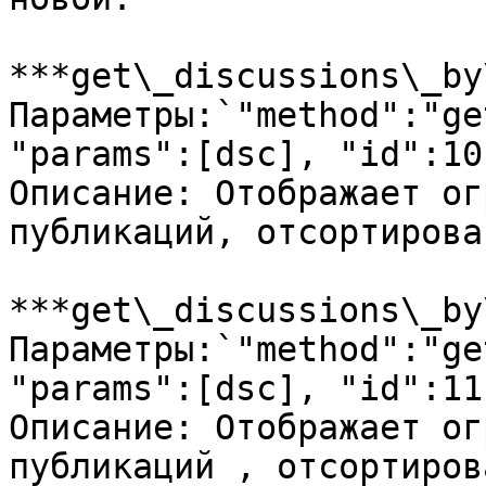
***get\_discussions\_by
Параметры:`"method":"ge
"params":[dsc], "id":10`
Описание: Отображает ог
публикаций, отсортирова
***get\_discussions\_by
Параметры:`"method":"ge
"params":[dsc], "id":11`
Описание: Отображает ог
публикаций , отсортиров