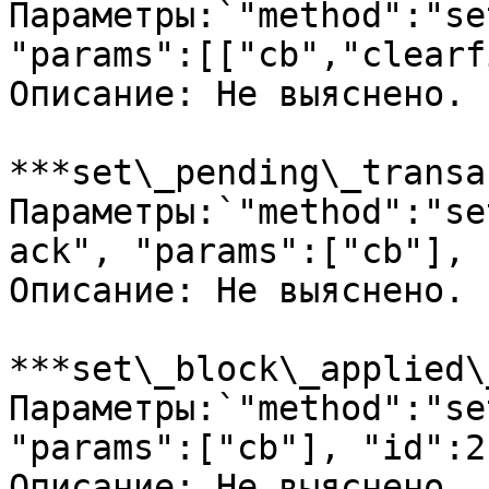
Параметры:`"method":"se
"params":[["cb","clearf
Описание: Не выяснено.

***set\_pending\_transa
Параметры:`"method":"se
ack", "params":["cb"], 
Описание: Не выяснено.

***set\_block\_applied\
Параметры:`"method":"se
"params":["cb"], "id":2`
Описание: Не выяснено.
