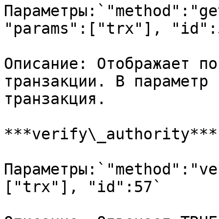
Параметры:`"method":"ge
"params":["trx"], "id":5
Описание: Отображает по
транзакции. В параметр 
транзакция.

***verify\_authority***

Параметры:`"method":"ve
["trx"], "id":57`
