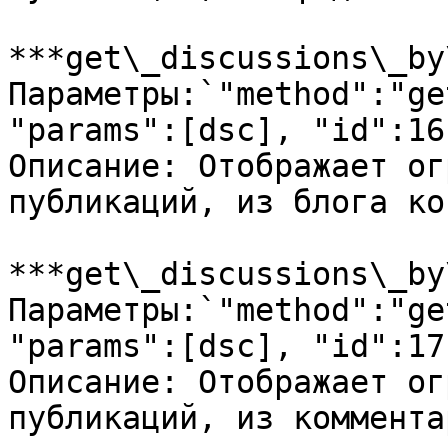
***get\_discussions\_by
Параметры:`"method":"ge
"params":[dsc], "id":16`
Описание: Отображает ог
публикаций, из блога ко
***get\_discussions\_by
Параметры:`"method":"ge
"params":[dsc], "id":17`
Описание: Отображает ог
публикаций, из коммента