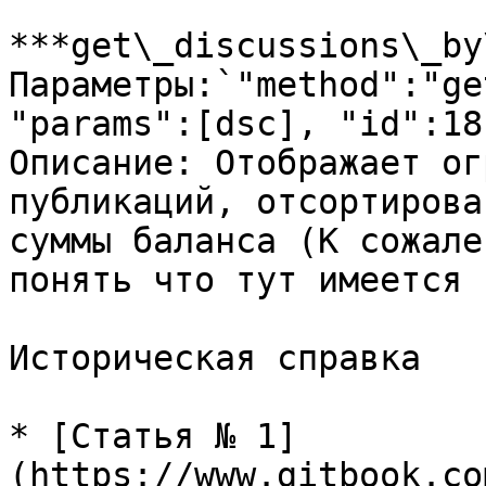
***get\_discussions\_by
Параметры:`"method":"ge
"params":[dsc], "id":18`
Описание: Отображает ог
публикаций, отсортирова
суммы баланса (К сожале
понять что тут имеется 
Историческая справка

* [Статья № 1]
(https://www.gitbook.co