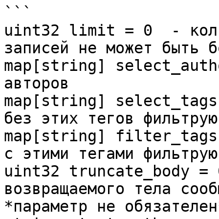
```

uint32 limit = 0  - кол
записей не может быть б
map[string] select_auth
авторов 

map[string] select_tags
без этих тегов фильтруют
map[string] filter_tags
с этими тегами фильтруют
uint32 truncate_body = 
возвращаемого тела сооб
*параметр не обязателен*