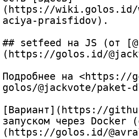
(https://wiki.golos.id/
aciya-praisfidov).

## setfeed на JS (от [@
(https://golos.id/@jack
Подробнее на <https://g
golos/@jackvote/paket-d
[Вариант](https://githu
запуском через Docker (