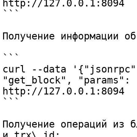
http://127.0.0.1:8094

```

Получение информации об
```

curl --data '{"jsonrpc"
"get_block", "params": 
http://127.0.0.1:8094

```

Получение операций из б
и trx\_id:
