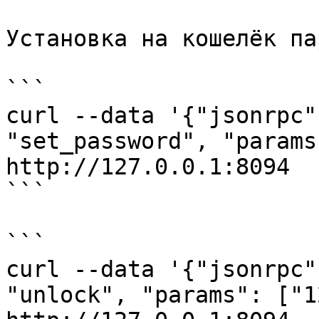
Установка на кошелёк па
```

curl --data '{"jsonrpc"
"set_password", "params
http://127.0.0.1:8094

```

```

curl --data '{"jsonrpc"
"unlock", "params": ["1