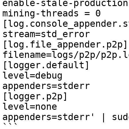
enable-stale-production
mining-threads = 0

[log.console_appender.s
stream=std_error

[log.file_appender.p2p]

filename=logs/p2p/p2p.lo
[logger.default]

level=debug

appenders=stderr

[logger.p2p]

level=none

appenders=stderr' | sud
```
