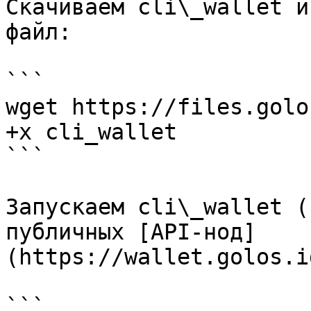
Скачиваем cli\_wallet и
файл:

```

wget https://files.golo
+x cli_wallet

```

Запускаем cli\_wallet (
публичных [API-нод]
(https://wallet.golos.i
```
