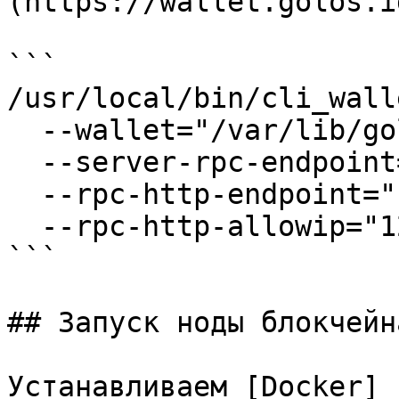
(https://wallet.golos.i
```

/usr/local/bin/cli_walle
  --wallet="/var/lib/golosd/wallet.json" \

  --server-rpc-endpoint="wss://api.golos.id/ws" \

  --rpc-http-endpoint="127.0.0.1:8094" \

  --rpc-http-allowip="127.0.0.1"

```

## Запуск ноды блокчейн
Устанавливаем [Docker]