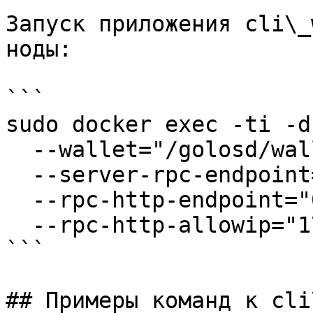
Запуск приложения cli\_
ноды:

```

sudo docker exec -ti -d
  --wallet="/golosd/wallet.json" \

  --server-rpc-endpoint="ws://localhost:8091" \

  --rpc-http-endpoint="0.0.0.0:8094" \

  --rpc-http-allowip="172.17.0.1"

```

## Примеры команд к cli