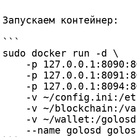
Запускаем контейнер:

```

sudo docker run -d \

    -p 127.0.0.1:8090:8090 \

    -p 127.0.0.1:8091:8091 \

    -p 127.0.0.1:8094:8094 \

    -v ~/config.ini:/etc/golosd/config.ini \

    -v ~/blockchain:/var/lib/golosd/blockchain \

    -v ~/wallet:/golosd \

    --name golosd golosblockchain/golos:latest
