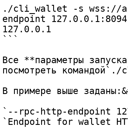
./cli_wallet -s wss://a
endpoint 127.0.0.1:8094
127.0.0.1

```

Все **параметры запуска
посмотреть командой`./c
В примере выше заданы:&
`--rpc-http-endpoint 12
`Endpoint for wallet HT