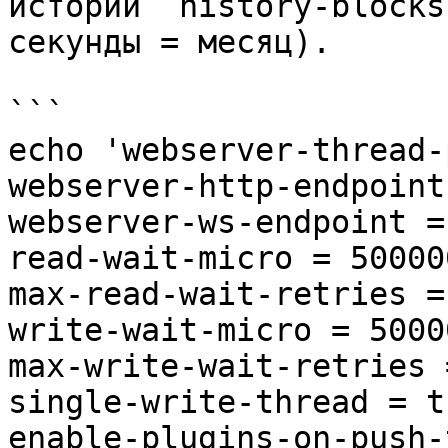
истории `history-blocks
секунды = месяц).

```

echo 'webserver-thread-
webserver-http-endpoint
webserver-ws-endpoint =
read-wait-micro = 500000
max-read-wait-retries = 
write-wait-micro = 50000
max-write-wait-retries =
single-write-thread = tr
enable-plugins-on-push-