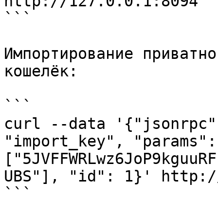
http://127.0.0.1:8094

```

Импортирование приватно
кошелёк:

```

curl --data '{"jsonrpc"
"import_key", "params": 
["5JVFFWRLwz6JoP9kguuRF
UBS"], "id": 1}' http:/
```
