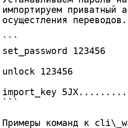
импортируем приватный а
осущестления переводов.

```

set_password 123456

unlock 123456

import_key 5JX..........
```

Примеры команд к cli\_w