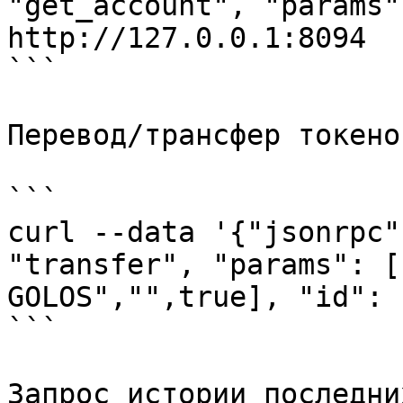
"get_account", "params"
http://127.0.0.1:8094

```

Перевод/трансфер токенов
```

curl --data '{"jsonrpc"
"transfer", "params": [
GOLOS","",true], "id": 
```

Запрос истории последни