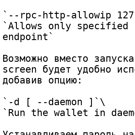
`--rpc-http-allowip 127
`Allows only specified 
endpoint`

Возможно вместо запуска
screen будет удобно исп
добавив опцию:

`-d [ --daemon ]`\

`Run the wallet in daem
Устанавливаем пароль на