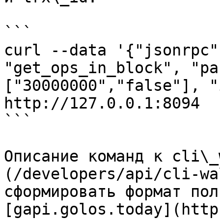
```

curl --data '{"jsonrpc"
"get_ops_in_block", "pa
["30000000","false"], "
http://127.0.0.1:8094

```

Описание команд к cli\_
(/developers/api/cli-wa
сформировать формат пол